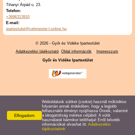
Tihanyi Árpád u. 23.
Telefon:
+3696313910
E-mail:
ipartestulet@cehmester.t-online.hu
© 2026 - Győr és Vidéke Ipartestület
Adatkezelési tájékoztató
Oldal információk
Impresszum
Győr és Vidéke Ipartestület
Weboldalunk sütiket (cookie) használ működése
folyamán annak érdekében, hogy a legjobb
felhasználói élményt nyújthassa Önnek, valamint
Elfogadom
a látogatottság mérése céljából. A sütik
használatát bármikor letilthatja! Erről bővebb
információkat olvashat itt:
Adatkezelési
tájékoztatónk