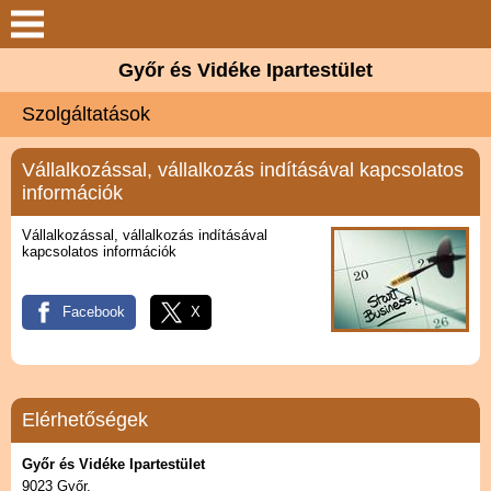
Bemutatkozás
Győr és Vidéke Ipartestület
Szolgáltatások
Szolgáltatások
Céhmester Kft.
Vállalkozással, vállalkozás indításával kapcsolatos
információk
Hírek
Vállalkozással, vállalkozás indításával
kapcsolatos információk
Elérhetőségek
Facebook
X
Galéria
Elérhetőségek
Győr és Vidéke Ipartestület
9023 Győr,