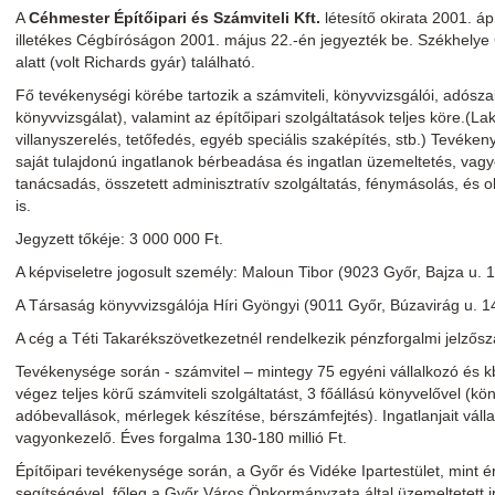
A
Céhmester Építőipari és Számviteli Kft.
létesítő okirata 2001. ápr
illetékes Cégbíróságon 2001. május 22.-én jegyezték be. Székhelye G
alatt (volt Richards gyár) található.
Fő tevékenységi körébe tartozik a számviteli, könyvvizsgálói, adósz
könyvvizsgálat), valamint az építőipari szolgáltatások teljes köre.(L
villanyszerelés, tetőfedés, egyéb speciális szaképítés, stb.) Tevéken
saját tulajdonú ingatlanok bérbeadása és ingatlan üzemeltetés, vagyo
tanácsadás, összetett adminisztratív szolgáltatás, fénymásolás, és 
is.
Jegyzett tőkéje: 3 000 000 Ft.
A képviseletre jogosult személy: Maloun Tibor (9023 Győr, Bajza u. 1
A Társaság könyvvizsgálója Híri Gyöngyi (9011 Győr, Búzavirág u. 14
A cég a Téti Takarékszövetkezetnél rendelkezik pénzforgalmi jelzős
Tevékenysége során - számvitel – mintegy 75 egyéni vállalkozó és k
végez teljes körű számviteli szolgáltatást, 3 főállású könyvelővel (kö
adóbevallások, mérlegek készítése, bérszámfejtés). Ingatlanjait válla
vagyonkezelő. Éves forgalma 130-180 millió Ft.
Építőipari tevékenysége során, a Győr és Vidéke Ipartestület, mint ér
segítségével, főleg a Győr Város Önkormányzata által üzemeltetett in