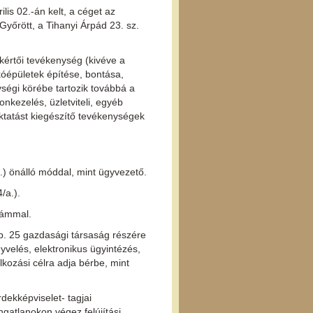
ilis 02.-án kelt, a céget az
yőrött, a Tihanyi Árpád 23. sz.
akértői tevékenység (kivéve a
akóépületek építése, bontása,
ységi körébe tartozik továbbá a
nkezelés, üzletviteli, egyéb
oktatást kiegészítő tevékenységek
.) önálló móddal, mint ügyvezető.
/a.).
zámmal.
b. 25 gazdasági társaság részére
nyvelés, elektronikus ügyintézés,
lkozási célra adja bérbe, mint
dekképviselet- tagjai
gatlanokon végez felújítási,