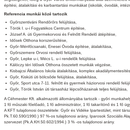
építési, átalakítási és karbantartási munkákat (iskolák, óvodák, inté
Referencia munkái közé tartozik
Győrszentiváni Rendőrőrs felújítása,
Török I. u-i Fogyatékos Centrum építése,
József A. úti Gyermekorvosi és Felnőtt Rendelő átépítése,
Idősek Otthona korszerűsítése,
Győr-Ménfőcsanaki, Enesei Óvoda építése, átalakítása,
Győrszemere Orvosi rendelő felújítása,
Győr, Lepke u-i, Mécs L. u-i rendelők felújítása
Kálóczy téri Idősek Otthona összetett munkák végzése,
Kisbajcsi Általános Iskola átalakítása, komplex akadálymentesíté
Győr, Kiskúti úti bölcsőde felújítása, átalakítása,
Győr, Sport utca 7-11. felnőtt és gyermek háziorvosi rendelő felújí
Győr, Török István úti társasház lépcsőházainak teljes felújítása,
A Céhmester Kft. alkalmazotti állományába tartozik - győri munkahely
1 fő műszaki főelőadó, 1 fő adminisztrátor, 1 fő takarítónő és 1 fő ü
A KFT tulajdonosi összetétele: Győr és Vidéke Ipartestület, mint társ
Pk.T.60.590/1990.) 97 %-os tulajdonosi arány, Iparosok Szociális Ala
szervezet (Pk.A.KH.50.602/1994.) 3 % -os tulajdonosi arány.