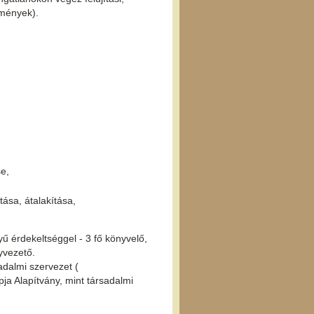
zmények).
se,
tása, átalakítása,
ű érdekeltséggel - 3 fő könyvelő,
gyvezető.
adalmi szervezet (
pja Alapítvány, mint társadalmi