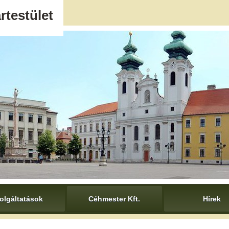
rtestület
olgáltatások
Céhmester Kft.
Hírek