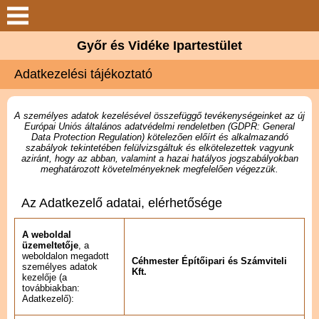
Bemutatkozás
Győr és Vidéke Ipartestület
Szolgáltatások
Adatkezelési tájékoztató
Céhmester Kft.
A személyes adatok kezelésével összefüggő tevékenységeinket az új
Európai Uniós általános adatvédelmi rendeletben (GDPR: General
Hírek
Data Protection Regulation) kötelezően előírt és alkalmazandó
szabályok tekintetében felülvizsgáltuk és elkötelezettek vagyunk
aziránt, hogy az abban, valamint a hazai hatályos jogszabályokban
Elérhetőségek
meghatározott követelményeknek megfelelően végezzük.
Az Adatkezelő adatai, elérhetősége
Galéria
A weboldal
üzemeltetője
, a
weboldalon megadott
Céhmester Építőipari és Számviteli
személyes adatok
Kft.
kezelője (a
továbbiakban:
Adatkezelő):