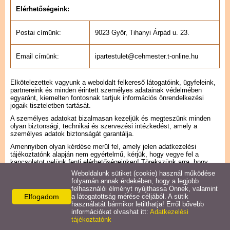
Elérhetőségeink:
Postai címünk:
9023 Győr, Tihanyi Árpád u. 23.
Email címünk:
ipartestulet@cehmester.t-online.hu
Elkötelezettek vagyunk a weboldalt felkereső látogatóink, ügyfeleink,
partnereink és minden érintett személyes adatainak védelmében
egyaránt, kiemelten fontosnak tartjuk információs önrendelkezési
jogaik tiszteletben tartását.
A személyes adatokat bizalmasan kezeljük és megteszünk minden
olyan biztonsági, technikai és szervezési intézkedést, amely a
személyes adatok biztonságát garantálja.
Amennyiben olyan kérdése merül fel, amely jelen adatkezelési
tájékoztatónk alapján nem egyértelmű, kérjük, hogy vegye fel a
kapcsolatot velünk fenti elérhetőségeinken! Törekszünk arra, hogy
minél gyorsabban válaszoljunk Önnek, viszont amennyiben kérdése
Weboldalunk sütiket (cookie) használ működése
megfelelő megválaszolása több időt vesz igénybe, akkor legfeljebb 15
folyamán annak érdekében, hogy a legjobb
napon belül vállaljuk annak megválaszolását.
felhasználói élményt nyújthassa Önnek, valamint
Elfogadom
a látogatottság mérése céljából. A sütik
Bármikor kérhet tájékoztatást személyes adatai kezelésével
használatát bármikor letilthatja! Erről bővebb
kapcsolatban írásban (emailben, illetve postai címünkre megküldött
információkat olvashat itt:
Adatkezelési
levélben) vagy szóban (telefonon). Felhívjuk a figyelmét, hogy
tájékoztatónk
telefonon történő megkeresése esetén – amennyiben adatkezeléssel
kapcsolatos igénye indokolja (pl.: adatainak törlését kéri) –, akkor