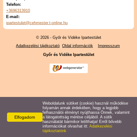
Telefon:
+3696313910
E-mail:
ipartestulet@cehmester.t-online.hu
© 2026 - Győr és Vidéke Ipartestület
Adatkezelési tájékoztató
Oldal információk
Impresszum
Győr és Vidéke Ipartestület
Weboldalunk sütiket (cookie) használ működése
folyamán annak érdekében, hogy a legjobb
felhasználói élményt nyújthassa Önnek, valamint
Elfogadom
a látogatottság mérése céljából. A sütik
használatát bármikor letilthatja! Erről bővebb
információkat olvashat itt:
Adatkezelési
tájékoztatónk