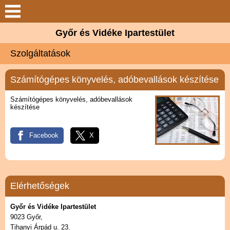
Bemutatkozás
Győr és Vidéke Ipartestület
Szolgáltatások
Szolgáltatások
Céhmester Kft.
Számítógépes könyvelés, adóbevallások készítése
Hírek
Számítógépes könyvelés, adóbevallások
készítése
Elérhetőségek
Facebook
X
Galéria
Elérhetőségek
Győr és Vidéke Ipartestület
9023 Győr,
Tihanyi Árpád u. 23.