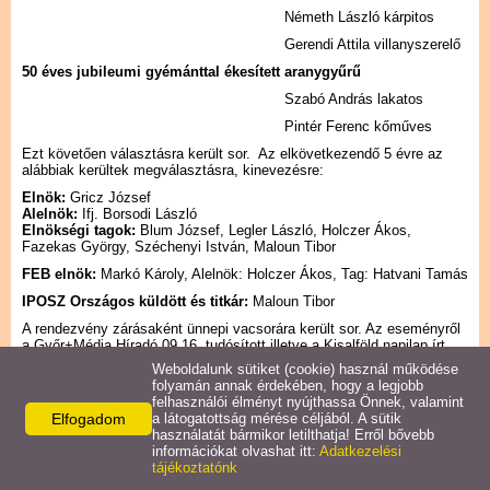
Németh László kárpitos
Gerendi Attila villanyszerelő
50 éves jubileumi gyémánttal ékesített aranygyűrű
Szabó András lakatos
Pintér Ferenc kőműves
Ezt követően választásra került sor. Az elkövetkezendő 5 évre az
alábbiak kerültek megválasztásra, kinevezésre:
Elnök:
Gricz József
Alelnök:
Ifj. Borsodi László
Elnökségi tagok:
Blum József, Legler László, Holczer Ákos,
Fazekas György, Széchenyi István, Maloun Tibor
FEB elnök:
Markó Károly, Alelnök: Holczer Ákos, Tag: Hatvani Tamás
IPOSZ Országos küldött és titkár:
Maloun Tibor
A rendezvény zárásaként ünnepi vacsorára került sor. Az eseményről
a Győr+Média Híradó 09.16. tudósított illetve a Kisalföld napilap írt.
Weboldalunk sütiket (cookie) használ működése
folyamán annak érdekében, hogy a legjobb
felhasználói élményt nyújthassa Önnek, valamint
Facebook
X
Elfogadom
a látogatottság mérése céljából. A sütik
használatát bármikor letilthatja! Erről bővebb
információkat olvashat itt:
Adatkezelési
tájékoztatónk