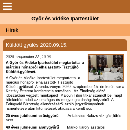
Bemutatkozás
Győr és Vidéke Ipartestület
Szolgáltatások
Hírek
Céhmester Kft.
Küldött gyűlés 2020.09.15.
Hírek
2020. szeptember 22., 10:06
A Győr és Vidéke Ipartestület megtartotta- a
március hónapról elhalasztott- Tisztújító
Elérhetőségek
Küldött-gyűlését.
A Győr és Vidéke Ipartestület megtartotta- a
március hónapról elhalasztott- Tisztújító
Galéria
Küldött-gyűlését. A rendezvényre 2020. szeptember 15.-én került sor a
Kristály Étterem konferencia termében. Az Elnökség előző
időszakban végzett munkájáról Maloun Tibor titkár számolt be, majd
áttekintést adott az országos és megyei gazdasági helyzetről. A
Felügyelő Bizottság ellenőrzéséről szóló jegyzőkönyvének
ismertetése után kitüntetések átadására került sor.
25 éves jubileumi ezüstgyűrű
Antalovics Balázs víz;gáz;fűtés
szer.
40 éves jubileumi aranygyűrű
Markó Károly asztalos